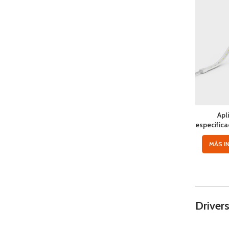
Apl
especifica
MÁS I
Driver