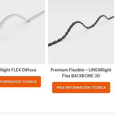
light FLEX Diffuse
Premium Flexible – LINEARlight
Premium Ri
Flex BACKBONE 3D
NFORMACIÓN TÉCNICA
MÁS IN
MÁS INFORMACIÓN TÉCNICA