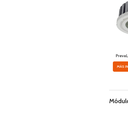
Preva
MÁS I
Módulo