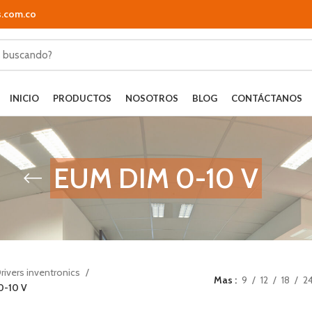
s.com.co
INICIO
PRODUCTOS
NOSOTROS
BLOG
CONTÁCTANOS
EUM DIM 0-10 V
rivers inventronics
Mas
9
12
18
2
0-10 V