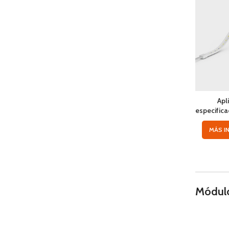
Apl
especifica
MÁS I
Módul