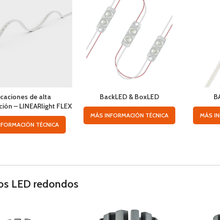
icaciones de alta
BackLED & BoxLED
B
ción – LINEARlight FLEX
MÁS INFORMACIÓN TÉCNICA
MÁS I
NFORMACIÓN TÉCNICA
os LED redondos