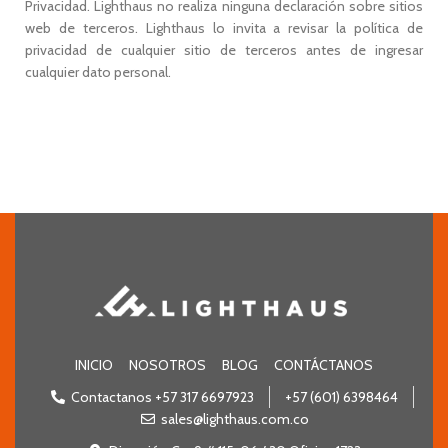
Privacidad. Lighthaus no realiza ninguna declaración sobre sitios
web de terceros. Lighthaus lo invita a revisar la política de
privacidad de cualquier sitio de terceros antes de ingresar
cualquier dato personal.
INICIO
NOSOTROS
BLOG
CONTÁCTANOS
Contactanos +57 317 6697923
+57 (601) 6398464
sales@lighthaus.com.co