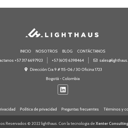
INICIO
NOSOTROS
BLOG
CONTÁCTANOS
actanos +57 317 6697923
+57 (601) 6398464
sales@lighthau
Dirección Cra 9 # 115-06 / 30 Oficina 1723
Bogotá - Colombia
rivacidad
Política de privacidad
Preguntas frecuentes
Términos y c
os Reservados © 2022 lighthaus. Con la tecnologia de
Xenter Consultin