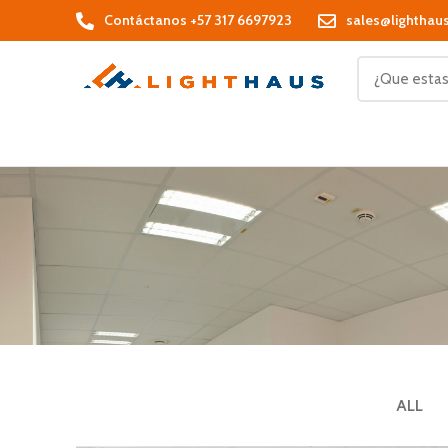
Contáctanos +57 317 6697923
sales@lighthau
ALL