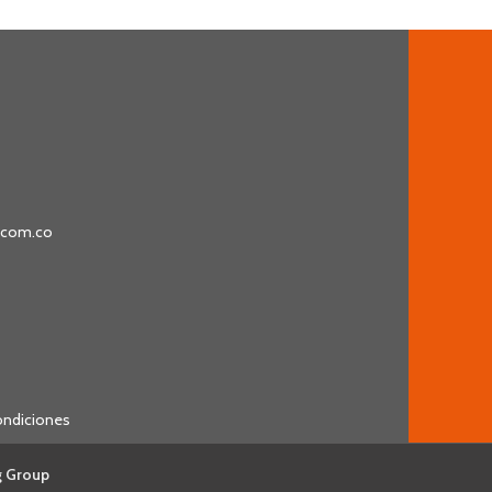
s.com.co
ondiciones
g Group